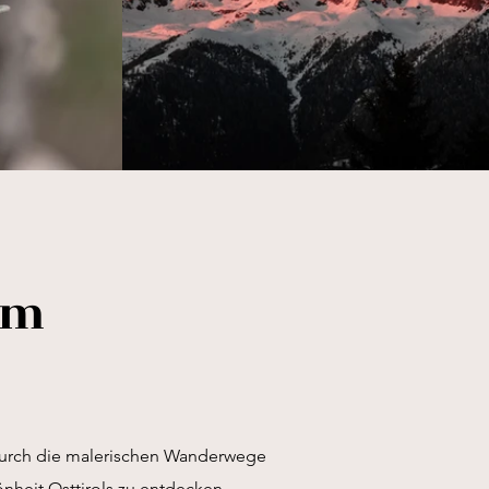
im
durch die malerischen Wanderwege
önheit Osttirols zu entdecken.