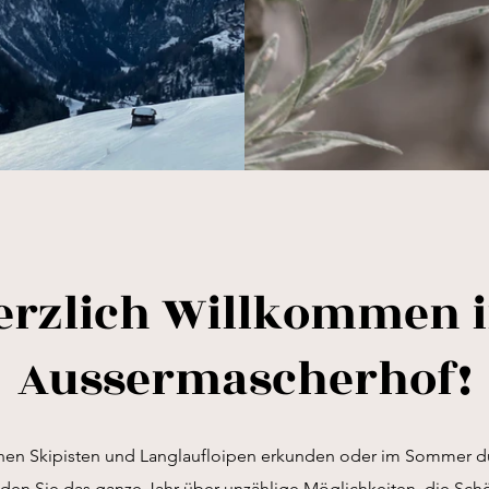
erzlich Willkommen 
Aussermascherhof!
nen Skipisten und Langlaufloipen erkunden oder im Sommer 
nden Sie das ganze Jahr über unzählige Möglichkeiten, die Sch